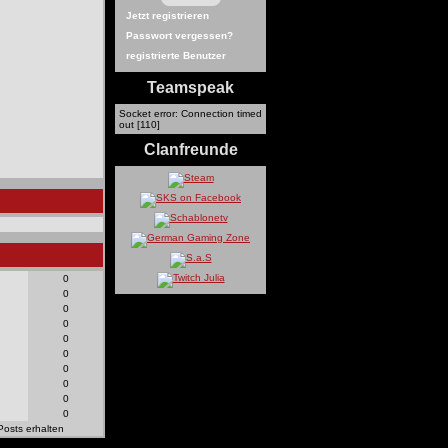
Jetzt registrieren
Passwort vergessen?
registrierte Benutzer
Teamspeak
Socket error: Connection timed
out [110]
Clanfreunde
0
0
0
0
0
0
0
0
0
0
Posts erhalten