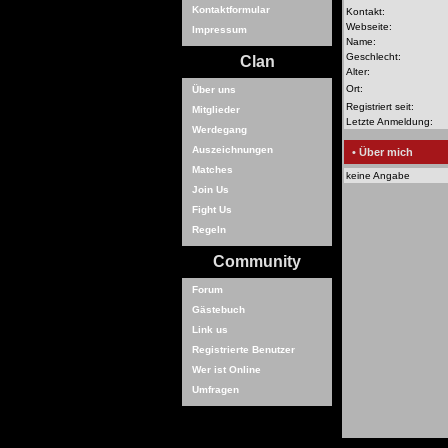
Kontaktformular
Kontakt:
Webseite:
Impressum
Name:
Geschlecht:
Clan
Alter:
Ort:
Über uns
Registriert seit:
Mitglieder
Letzte Anmeldung:
Werdegang
Auszeichnungen
• Über mich
Matches
keine Angabe
Join Us
Fight Us
Regeln
Community
Forum
Gästebuch
Link us
Registrierte Benutzer
Wer ist Online
Umfragen