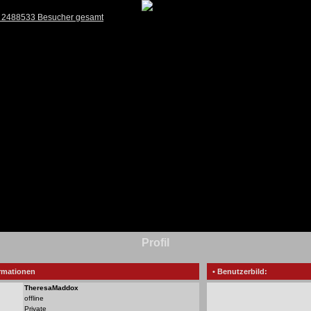
) 2488533 Besucher gesamt
Profil
rmationen
• Benutzerbild:
TheresaMaddox
offline
Private