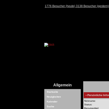
1776 Besucher (heute) 3138 Besucher (gestern
Allgemein
Startseite
• Persönliche Info
Neuigkeiten
Nickname:
Kalender
Status:
Suche
Benutzertitel: