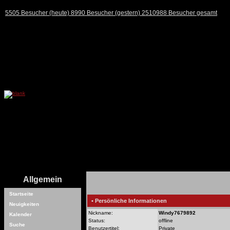
5505 Besucher (heute) 8990 Besucher (gestern) 2510988 Besucher gesamt
Allgemein
Startseite
• Persönliche Informationen
Neuigkeiten
Nickname:
Windy7679892
Kalender
Status:
offline
Suche
Benutzertitel:
Private