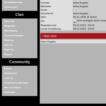
Kontaktformular
Kontakt:
keine Angabe
Webseite:
keine Angabe
Impressum
Name:
Geschlecht:
keine Angabe
Clan
Alter:
30.11.-0001 (0 Jahre)
keine Ang
Ort:
Über uns
Registriert seit:
09.12.2023 - 03:03
Mitglieder
Letzte Anmeldung:
09.12.2023 - 03:03
Werdegang
Auszeichnungen
• Über mich
Matches
keine Angabe
Join Us
Fight Us
Regeln
Community
Forum
Gästebuch
Link us
Registrierte Benutzer
Wer ist Online
Umfragen