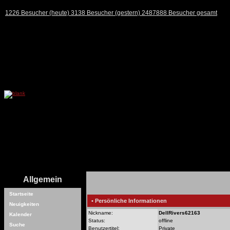
1226 Besucher (heute) 3138 Besucher (gestern) 2487888 Besucher gesamt
Allgemein
Startseite
• Persönliche Informationen
Neuigkeiten
Nickname:
DellRivers62163
Kalender
Status:
offline
Suche
Benutzertitel:
Private