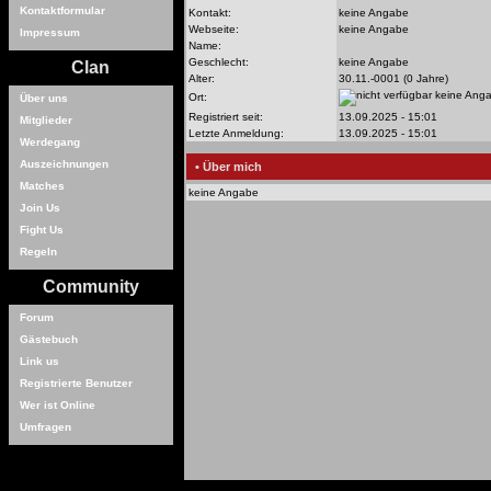
Kontaktformular
Kontakt:
keine Angabe
Webseite:
keine Angabe
Impressum
Name:
Geschlecht:
keine Angabe
Clan
Alter:
30.11.-0001 (0 Jahre)
keine Ang
Ort:
Über uns
Registriert seit:
13.09.2025 - 15:01
Mitglieder
Letzte Anmeldung:
13.09.2025 - 15:01
Werdegang
Auszeichnungen
• Über mich
Matches
keine Angabe
Join Us
Fight Us
Regeln
Community
Forum
Gästebuch
Link us
Registrierte Benutzer
Wer ist Online
Umfragen