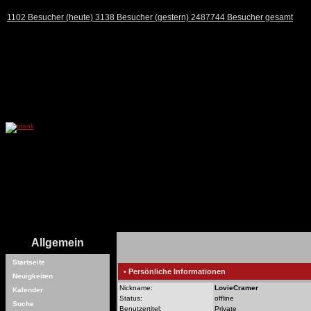
1102 Besucher (heute) 3138 Besucher (gestern) 2487744 Besucher gesamt
Allgemein
Startseite
• Persönliche Informationen
Neuigkeiten
Nickname:
LovieCramer
Kalender
Status:
offline
Suche
Benutzertitel:
Private