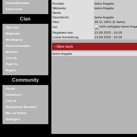
Kontaktformular
Kontakt:
keine Angabe
Webseite:
keine Angabe
Impressum
Name:
Geschlecht:
keine Angabe
Clan
Alter:
30.11.-0001 (0 Jahre)
keine Ang
Ort:
Über uns
Registriert seit:
13.09.2025 - 10:18
Mitglieder
Letzte Anmeldung:
13.09.2025 - 10:18
Werdegang
Auszeichnungen
• Über mich
Matches
keine Angabe
Join Us
Fight Us
Regeln
Community
Forum
Gästebuch
Link us
Registrierte Benutzer
Wer ist Online
Umfragen