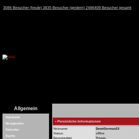
3086 Besucher (heute) 3835 Besucher (gestern) 2486409 Besucher gesamt
Allgemein
Startseite
• Persönliche Informationen
Neuigkeiten
Nickname:
DemiGerman23
Kalender
Status:
offline
Suche
Benutzertitel:
Private