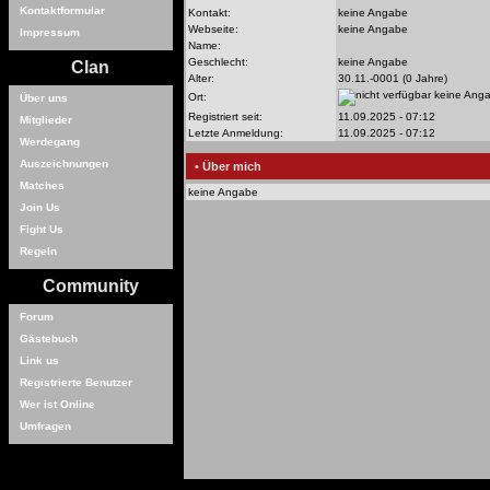
Kontaktformular
Kontakt:
keine Angabe
Webseite:
keine Angabe
Impressum
Name:
Geschlecht:
keine Angabe
Clan
Alter:
30.11.-0001 (0 Jahre)
keine Ang
Ort:
Über uns
Registriert seit:
11.09.2025 - 07:12
Mitglieder
Letzte Anmeldung:
11.09.2025 - 07:12
Werdegang
Auszeichnungen
• Über mich
Matches
keine Angabe
Join Us
Fight Us
Regeln
Community
Forum
Gästebuch
Link us
Registrierte Benutzer
Wer ist Online
Umfragen