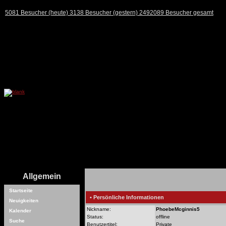
5081 Besucher (heute) 3138 Besucher (gestern) 2492089 Besucher gesamt
Allgemein
Startseite
• Persönliche Informationen
Neuigkeiten
Nickname:
PhoebeMcginnis5
Kalender
Status:
offline
Suche
Benutzertitel:
Private