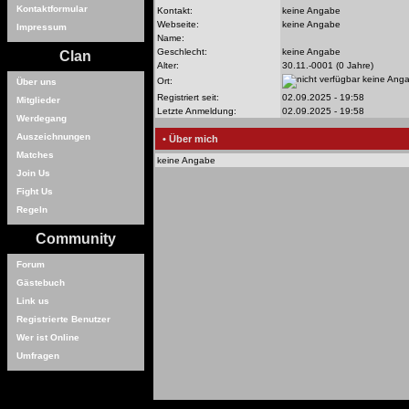
Kontaktformular
Kontakt:
keine Angabe
Webseite:
keine Angabe
Impressum
Name:
Geschlecht:
keine Angabe
Clan
Alter:
30.11.-0001 (0 Jahre)
keine Ang
Ort:
Über uns
Registriert seit:
02.09.2025 - 19:58
Mitglieder
Letzte Anmeldung:
02.09.2025 - 19:58
Werdegang
Auszeichnungen
• Über mich
Matches
keine Angabe
Join Us
Fight Us
Regeln
Community
Forum
Gästebuch
Link us
Registrierte Benutzer
Wer ist Online
Umfragen