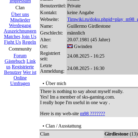
Impressum
Benutzertitel:
Private
Clan
Kontakt:
keine Angabe
Über uns
Webseite:
Timwiki.ru/doku.phpid=play_m98_g
Mitglieder
Werdegang
Name:
Guillermo Girdlestone
Auszeichnungen
Geschlecht:
männlich
Matches
Join Us
Alter:
20.07.1981 (45 Jahre)
Fight Us
Regeln
Ort:
Gwinden
Community
Registriert
Forum
24.08.2025 - 16:25
seit:
Gästebuch
Link
Letzte
us
Registrierte
24.08.2025 - 16:30
Anmeldung:
Benutzer
Wer ist
Online
Umfragen
• Über mich
There is nothing to say about myself really.
Yes! Im a member of sks-gaming.com.
I really hope I'm useful in one way .
Here is my web-site
m98 ???????
• Clan / Ausstattung
Clan
Girdlestone
(13)