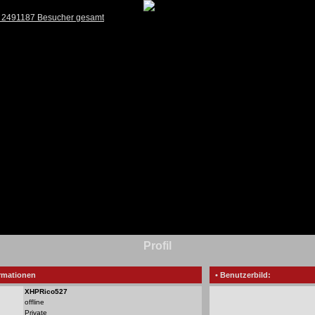
) 2491187 Besucher gesamt
Profil
rmationen
• Benutzerbild:
XHPRico527
offline
Private