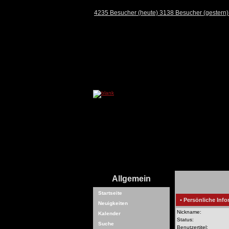
4235 Besucher (heute) 3138 Besucher (gestern
Allgemein
Startseite
• Persönliche Info
Neuigkeiten
Nickname:
Kalender
Status:
Suche
Benutzertitel: