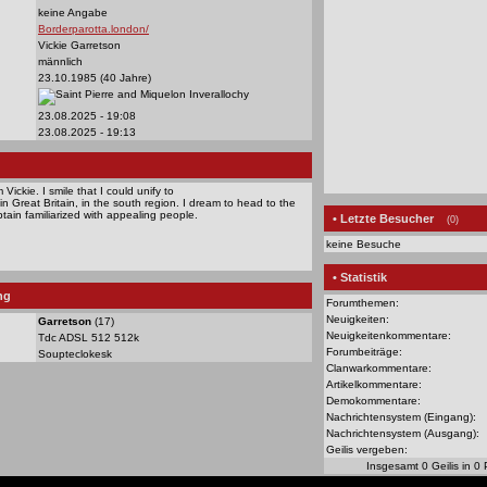
keine Angabe
Borderparotta.london/
Vickie Garretson
männlich
23.10.1985 (40 Jahre)
Inverallochy
23.08.2025 - 19:08
23.08.2025 - 19:13
 Vickie. I smile that I could unify to
 in Great Britain, in the south region. I dream to head to the
obtain familiarized with appealing people.
• Letzte Besucher
(0)
keine Besuche
• Statistik
ng
Forumthemen:
Neuigkeiten:
Garretson
(17)
Neuigkeitenkommentare:
Tdc ADSL 512 512k
Forumbeiträge:
Soupteclokesk
Clanwarkommentare:
Artikelkommentare:
Demokommentare:
Nachrichtensystem (Eingang):
Nachrichtensystem (Ausgang):
Geilis vergeben:
Insgesamt 0 Geilis in 0 