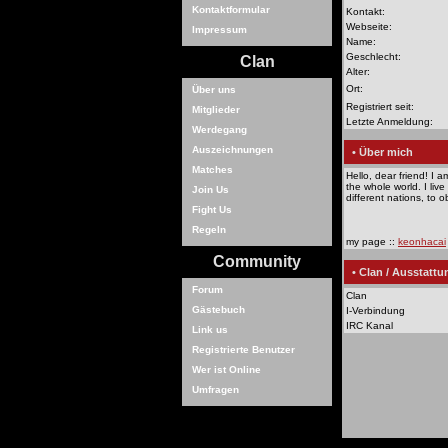
Kontaktformular
Kontakt:
Webseite:
Impressum
Name:
Geschlecht:
Clan
Alter:
Ort:
Über uns
Registriert seit:
Mitglieder
Letzte Anmeldung:
Werdegang
Auszeichnungen
• Über mich
Matches
Hello, dear friend! I am
the whole world. I live
Join Us
different nations, to 
Fight Us
Regeln
my page ::
keonhacai
Community
• Clan / Ausstattu
Forum
Clan
Gästebuch
I-Verbindung
IRC Kanal
Link us
Registrierte Benutzer
Wer ist Online
Umfragen