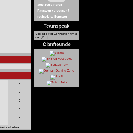
Jetzt registrieren
Passwort vergessen?
registrierte Benutzer
Teamspeak
Socket error: Connection timed
out [110]
Clanfreunde
0
0
0
0
0
0
0
0
0
0
Posts erhalten