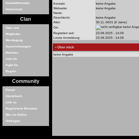
Kontaktformular
Kontakt:
keine Angabe
Webseite:
keine Angabe
Impressum
Name:
Geschlecht:
keine Angabe
Clan
Alter:
30.11.-0001 (0 Jahre)
keine Ang
Ort:
Über uns
Registriert seit:
23.08.2025 - 14:09
Mitglieder
Letzte Anmeldung:
23.08.2025 - 14:09
Werdegang
Auszeichnungen
• Über mich
Matches
keine Angabe
Join Us
Fight Us
Regeln
Community
Forum
Gästebuch
Link us
Registrierte Benutzer
Wer ist Online
Umfragen