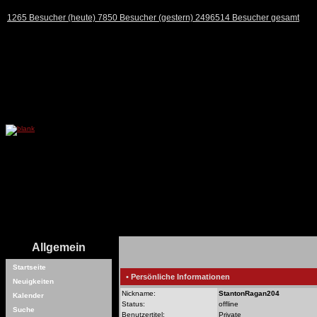
1265 Besucher (heute) 7850 Besucher (gestern) 2496514 Besucher gesamt
Allgemein
Startseite
• Persönliche Informationen
Neuigkeiten
Nickname:
StantonRagan204
Kalender
Status:
offline
Suche
Benutzertitel:
Private