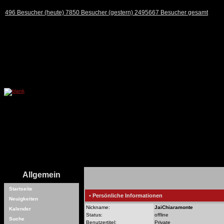
496 Besucher (heute) 7850 Besucher (gestern) 2495667 Besucher gesamt
Allgemein
Startseite
• Persönliche Informationen
Neuigkeiten
Nickname:
JaiChiaramonte
Kalender
Status:
offline
Suche
Benutzertitel:
Private