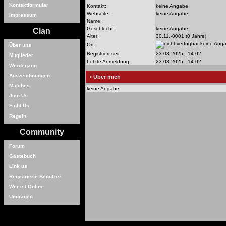
Kontaktformular
Kontakt:
keine Angabe
Webseite:
keine Angabe
Impressum
Name:
Geschlecht:
keine Angabe
Clan
Alter:
30.11.-0001 (0 Jahre)
keine Ang
Ort:
Über uns
Registriert seit:
23.08.2025 - 14:02
Mitglieder
Letzte Anmeldung:
23.08.2025 - 14:02
Werdegang
Auszeichnungen
• Über mich
Matches
keine Angabe
Join Us
Fight Us
Regeln
Community
Forum
Gästebuch
Link us
Registrierte Benutzer
Wer ist Online
Umfragen