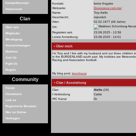
Kontaktformular
Kontakt:
keine Angabe
Webseite:
Grupozeus.com.mx/
Impressum
Name:
Tory Aiello
Geschlecht:
männlich
Clan
Alter:
02.02.1977 (49 Jahre)
Schonberg-Neusti
Ort:
Über uns
Registriert seit:
23.08.2025 - 13:58
Mitglieder
Letzte Anmeldung:
23.08.2025 - 14:01
Werdegang
Auszeichnungen
• Über mich
Matches
I'm Tory and I live with my husband and our three children i
in the BURGENLAND south part. My hobbies are Meteorolog
Join Us
Racing and Association football.
Fight Us
Regeln
My blog post;
keonhacai
Community
• Clan / Ausstattung
Forum
Clan
Aiello
(19)
Gästebuch
I-Verbindung
Cable
IRC Kanal
Dr.
Link us
Registrierte Benutzer
Wer ist Online
Umfragen