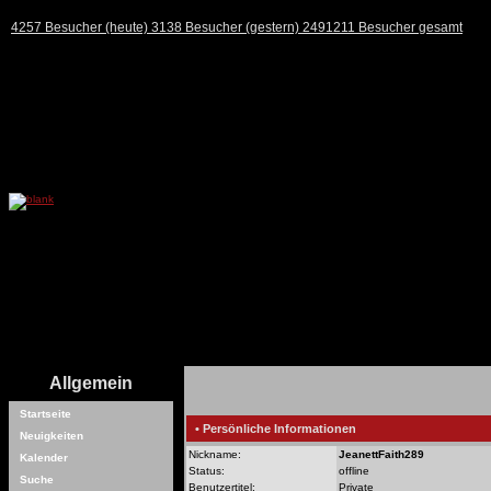
4257 Besucher (heute) 3138 Besucher (gestern) 2491211 Besucher gesamt
Allgemein
Startseite
• Persönliche Informationen
Neuigkeiten
Nickname:
JeanettFaith289
Kalender
Status:
offline
Suche
Benutzertitel:
Private