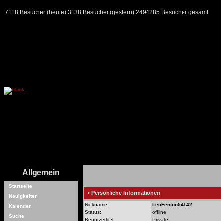
7118 Besucher (heute) 3138 Besucher (gestern) 2494285 Besucher gesamt
Allgemein
Startseite
• Persönliche Informationen
Neuigkeiten
Nickname:
LeoFenton54142
Kalender
Status:
offline
Suche
Benutzertitel:
Private