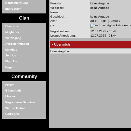
Kontaktformular
Kontakt:
keine Angabe
Webseite:
keine Angabe
Impressum
Name:
Geschlecht:
keine Angabe
Clan
Alter:
30.11.-0001 (0 Jahre)
keine Ang
Ort:
Über uns
Registriert seit:
12.07.2025 - 03:44
Mitglieder
Letzte Anmeldung:
12.07.2025 - 03:44
Werdegang
Auszeichnungen
• Über mich
Matches
keine Angabe
Join Us
Fight Us
Regeln
Community
Forum
Gästebuch
Link us
Registrierte Benutzer
Wer ist Online
Umfragen