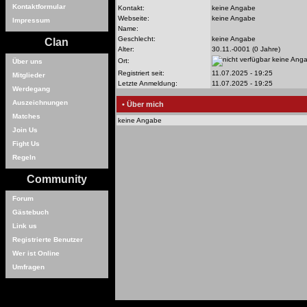
Kontaktformular
Kontakt:
keine Angabe
Webseite:
keine Angabe
Impressum
Name:
Geschlecht:
keine Angabe
Clan
Alter:
30.11.-0001 (0 Jahre)
keine Ang
Ort:
Über uns
Registriert seit:
11.07.2025 - 19:25
Mitglieder
Letzte Anmeldung:
11.07.2025 - 19:25
Werdegang
Auszeichnungen
• Über mich
Matches
keine Angabe
Join Us
Fight Us
Regeln
Community
Forum
Gästebuch
Link us
Registrierte Benutzer
Wer ist Online
Umfragen