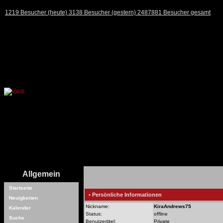
1219 Besucher (heute) 3138 Besucher (gestern) 2487881 Besucher gesamt
Allgemein
Startseite
• Persönliche Informationen
Neuigkeiten
Nickname:
KiraAndrews75
Kalender
Status:
offline
Suche
Benutzertitel:
Private