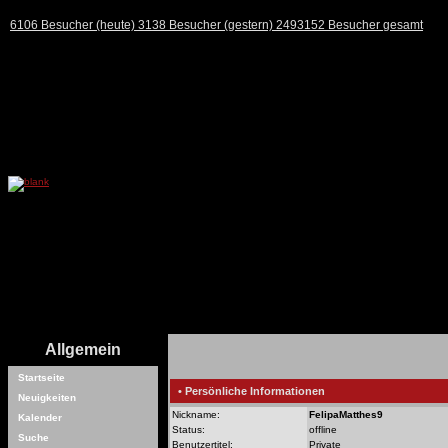
6106 Besucher (heute) 3138 Besucher (gestern) 2493152 Besucher gesamt
Allgemein
Startseite
• Persönliche Informationen
Neuigkeiten
Nickname:
FelipaMatthes9
Kalender
Status:
offline
Suche
Benutzertitel:
Private