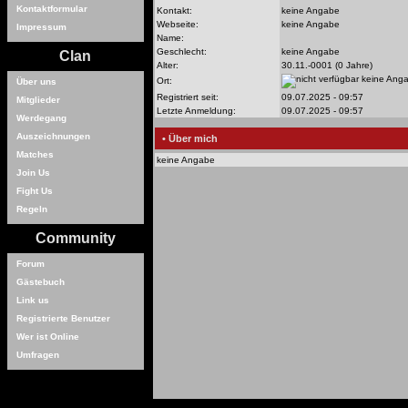
Kontaktformular
Kontakt:
keine Angabe
Webseite:
keine Angabe
Impressum
Name:
Geschlecht:
keine Angabe
Clan
Alter:
30.11.-0001 (0 Jahre)
keine Ang
Ort:
Über uns
Registriert seit:
09.07.2025 - 09:57
Mitglieder
Letzte Anmeldung:
09.07.2025 - 09:57
Werdegang
Auszeichnungen
• Über mich
Matches
keine Angabe
Join Us
Fight Us
Regeln
Community
Forum
Gästebuch
Link us
Registrierte Benutzer
Wer ist Online
Umfragen