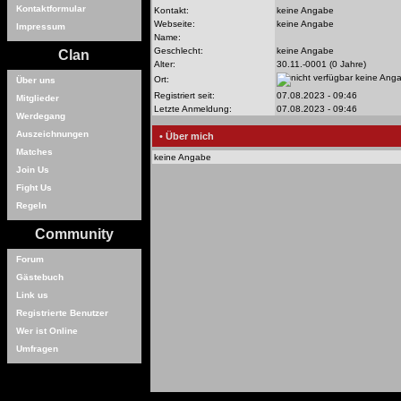
Kontaktformular
Kontakt:
keine Angabe
Webseite:
keine Angabe
Impressum
Name:
Geschlecht:
keine Angabe
Clan
Alter:
30.11.-0001 (0 Jahre)
keine Ang
Ort:
Über uns
Registriert seit:
07.08.2023 - 09:46
Mitglieder
Letzte Anmeldung:
07.08.2023 - 09:46
Werdegang
Auszeichnungen
• Über mich
Matches
keine Angabe
Join Us
Fight Us
Regeln
Community
Forum
Gästebuch
Link us
Registrierte Benutzer
Wer ist Online
Umfragen