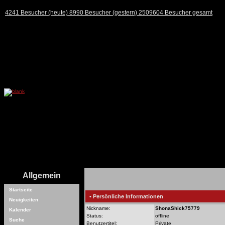
4241 Besucher (heute) 8990 Besucher (gestern) 2509604 Besucher gesamt
Allgemein
Startseite
• Persönliche Informationen
Neuigkeiten
Nickname:
ShonaShick75779
Kalender
Status:
offline
Suche
Benutzertitel:
Private