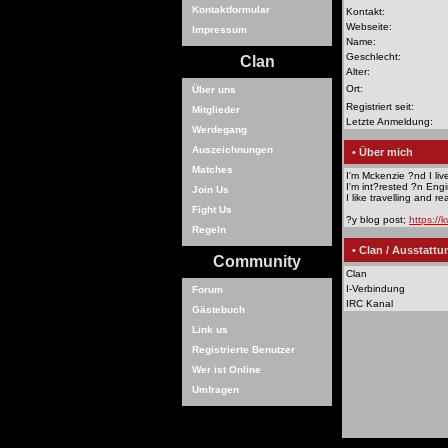
Kontaktformular
Kontakt:
Webseite:
Impressum
Name:
Geschlecht:
Clan
Alter:
Ort:
Über uns
Registriert seit:
Mitglieder
Letzte Anmeldung:
Werdegang
Auszeichnungen
• Über mich
Matches
I'm Mckenzie ?nd I liv
I'm int?rested ?n Eng
Join Us
I like travelling and r
Fight Us
?y blog post;
https://
Regeln
• Clan / Ausstattu
Community
Clan
I-Verbindung
Forum
IRC Kanal
Gästebuch
Link us
Registrierte Benutzer
Wer ist Online
Umfragen