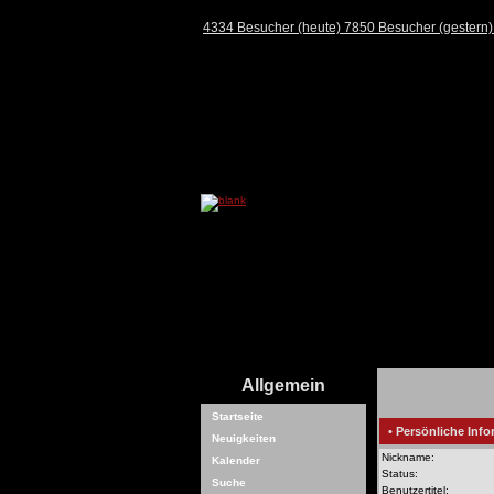
4334 Besucher (heute) 7850 Besucher (gestern
Allgemein
Startseite
• Persönliche Info
Neuigkeiten
Nickname:
Kalender
Status:
Suche
Benutzertitel: