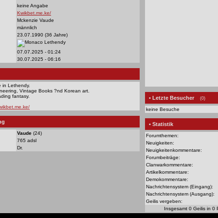
keine Angabe
Kwikbet.me.ke/
Mckenzie Vaude
männlich
23.07.1990 (36 Jahre)
Lethendy
07.07.2025 - 01:24
30.07.2025 - 06:16
e in Lethendy.
ineering, Vintage Books ?nd Korean art.
eading fantasy.
• Letzte Besucher
(0)
kwikbet.me.ke/
keine Besuche
ng
• Statistik
Vaude
(24)
Forumthemen:
765 adsl
Neuigkeiten:
Dr.
Neuigkeitenkommentare:
Forumbeiträge:
Clanwarkommentare:
Artikelkommentare:
Demokommentare:
Nachrichtensystem (Eingang):
Nachrichtensystem (Ausgang):
Geilis vergeben:
Insgesamt 0 Geilis in 0 