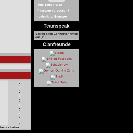
Jetzt registrieren
Passwort vergessen?
registrierte Benutzer
Teamspeak
Socket error: Connection timed
out [110]
Clanfreunde
0
0
0
0
0
0
0
0
0
0
Posts erhalten