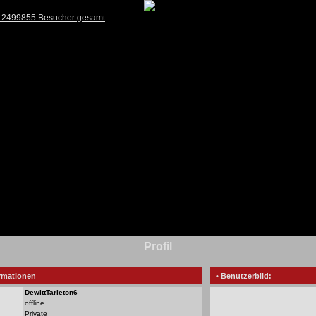
) 2499855 Besucher gesamt
Profil
rmationen
• Benutzerbild:
DewittTarleton6
offline
Private