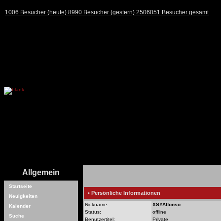
1006 Besucher (heute) 8990 Besucher (gestern) 2506051 Besucher gesamt
Allgemein
Startseite
• Persönliche Informationen
Neuigkeiten
Nickname:
XSYAlfonso
Kalender
Status:
offline
Suche
Benutzertitel:
Private