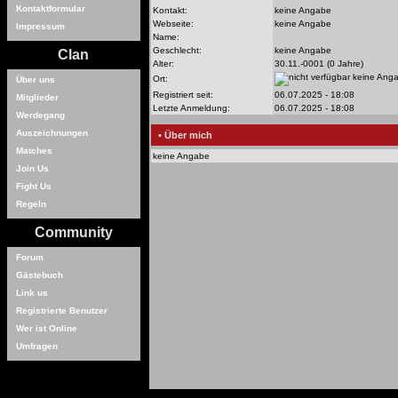
Kontaktformular
Kontakt:
keine Angabe
Webseite:
keine Angabe
Impressum
Name:
Geschlecht:
keine Angabe
Clan
Alter:
30.11.-0001 (0 Jahre)
keine Ang
Ort:
Über uns
Registriert seit:
06.07.2025 - 18:08
Mitglieder
Letzte Anmeldung:
06.07.2025 - 18:08
Werdegang
Auszeichnungen
• Über mich
Matches
keine Angabe
Join Us
Fight Us
Regeln
Community
Forum
Gästebuch
Link us
Registrierte Benutzer
Wer ist Online
Umfragen