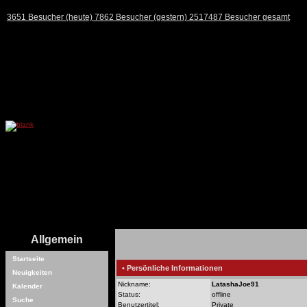
3651 Besucher (heute) 7862 Besucher (gestern) 2517487 Besucher gesamt
Allgemein
Startseite
• Persönliche Informationen
Neuigkeiten
Nickname:
LatashaJoe91
Kalender
Status:
offline
Suche
Benutzertitel:
Private