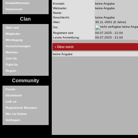
Kontaktformular
Kontakt:
keine Angabe
Webseite:
keine Angabe
Impressum
Name:
Geschlecht:
keine Angabe
Clan
Alter:
30.11.-0001 (0 Jahre)
keine Ang
Ort:
Über uns
Registriert seit:
04.07.2025 - 21:04
Mitglieder
Letzte Anmeldung:
04.07.2025 - 21:04
Werdegang
Auszeichnungen
• Über mich
Matches
keine Angabe
Join Us
Fight Us
Regeln
Community
Forum
Gästebuch
Link us
Registrierte Benutzer
Wer ist Online
Umfragen