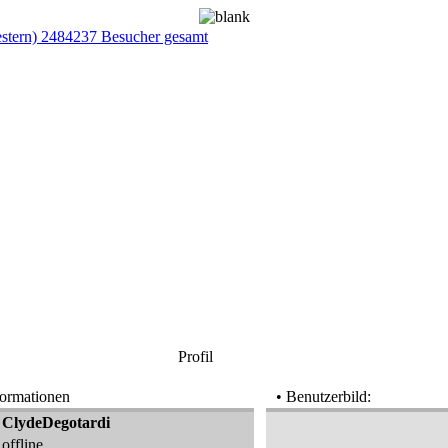
estern) 2484237 Besucher gesamt
Profil
formationen
• Benutzerbild:
ClydeDegotardi
offline