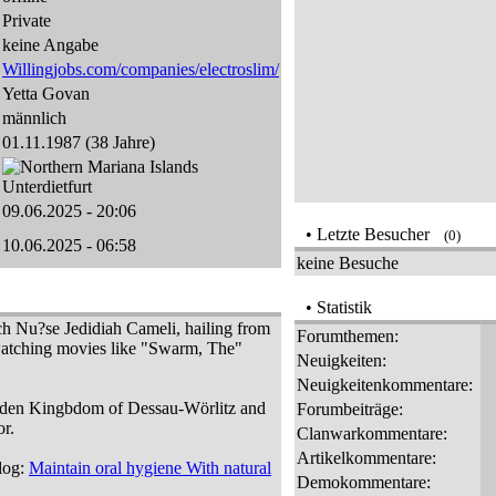
Private
keine Angabe
Willingjobs.com/companies/electroslim/
Yetta Govan
männlich
01.11.1987 (38 Jahre)
Unterdietfurt
09.06.2025 - 20:06
• Letzte Besucher
(0)
10.06.2025 - 06:58
keine Besuche
• Statistik
ch Nu?se Jedidiah Cameli, hailing from
Forumthemen:
atching movies like "Swarm, The"
Neuigkeiten:
Neuigkeitenkommentare:
arden Kingbdom of Dessau-Wörlitz and
Forumbeiträge:
or.
Clanwarkommentare:
Artikelkommentare:
log:
Maintain oral hygiene With natural
Demokommentare: