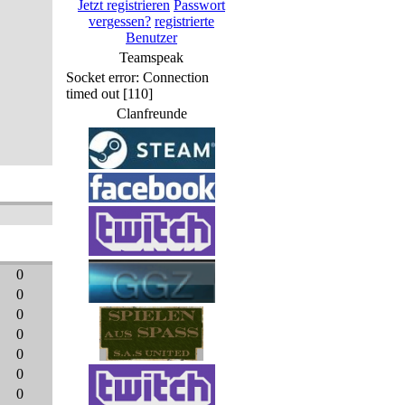
Jetzt registrieren
Passwort
vergessen?
registrierte
Benutzer
Teamspeak
Socket error: Connection
timed out [110]
Clanfreunde
0
0
0
0
0
0
0