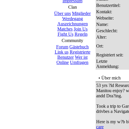
Impressum
Benutzertitel:
Clan
Kontakt:
Über uns
Mitglieder
Webseite:
Werdegang
Auszeichnungen
Name:
Matches
Join Us
Geschlecht:
Fight Us
Regeln
Alter:
Community
Ort:
Forum
Gästebuch
Link us
Registrierte
Registriert seit:
Benutzer
Wer ist
Letzte
Online
Umfragen
Anmeldung:
• Über mich
53 yrs ?ld Resear
Manitou enjoy? w
andd Dra?ing.
Took a trip to G
drivbes a Navigat
Here is my w?b b
care