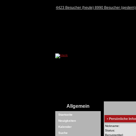
4423 Besucher (heute) 8990 Besucher (gestern
Allgemein
Startseite
• Persönliche Info
Neuigkeiten
Nickname:
Kalender
Status:
Suche
Benutzertitel: