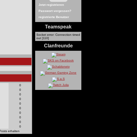
Jetzt registrieren
Passwort vergessen?
registrierte Benutzer
Teamspeak
Socket error: Connection timed
out [110]
Clanfreunde
0
0
0
0
0
0
0
0
0
0
Posts erhalten