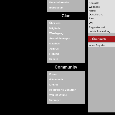
Kontaktformular
Kontakt:
Webseite:
Impressum
Name:
Geschlecht:
Clan
Alter:
Ort:
Über uns
Registriert seit:
Mitglieder
Letzte Anmeldung:
Werdegang
Auszeichnungen
• Über mich
Matches
keine Angabe
Join Us
Fight Us
Regeln
Community
Forum
Gästebuch
Link us
Registrierte Benutzer
Wer ist Online
Umfragen