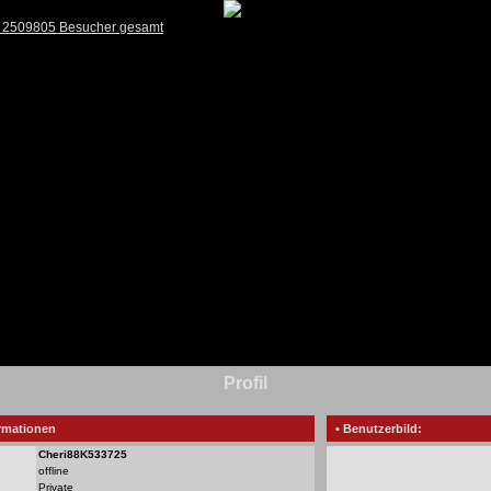
) 2509805 Besucher gesamt
Profil
rmationen
• Benutzerbild:
Cheri88K533725
offline
Private