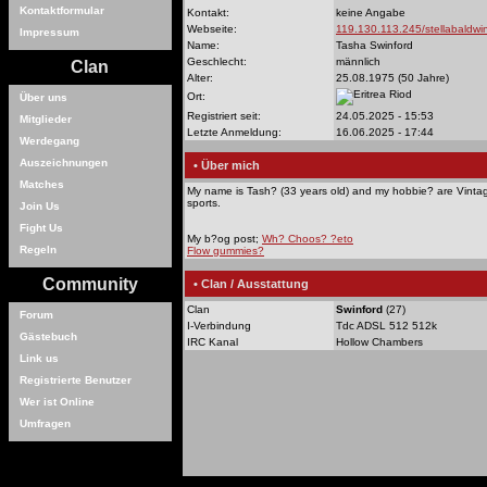
Kontaktformular
Kontakt:
keine Angabe
Webseite:
119.130.113.245/stellabaldwi
Impressum
Name:
Tasha Swinford
Geschlecht:
männlich
Clan
Alter:
25.08.1975 (50 Jahre)
Riod
Ort:
Über uns
Registriert seit:
24.05.2025 - 15:53
Mitglieder
Letzte Anmeldung:
16.06.2025 - 17:44
Werdegang
Auszeichnungen
• Über mich
Matches
My name is Tash? (33 years old) and my hobbie? are Vint
sports.
Join Us
Fight Us
My b?og post;
Wh? Choos? ?eto
Regeln
Flow gummies?
Community
• Clan / Ausstattung
Clan
Swinford
(27)
Forum
I-Verbindung
Tdc ADSL 512 512k
Gästebuch
IRC Kanal
Hollow Chambers
Link us
Registrierte Benutzer
Wer ist Online
Umfragen