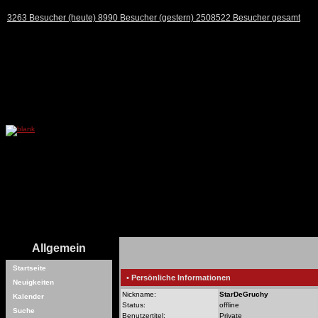
3263 Besucher (heute) 8990 Besucher (gestern) 2508522 Besucher gesamt
Allgemein
Startseite
• Persönliche Informationen
Neuigkeiten
Nickname:
StarDeGruchy
Kalender
Status:
offline
Suche
Benutzertitel:
Private