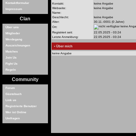
Kontaktformular
Kontakt:
keine Angabe
Webseite:
keine Angabe
Impressum
Name:
Geschlecht:
keine Angabe
Clan
Alter:
30.11.-0001 (0 Jahre)
keine Ang
Ort:
Über uns
Registriert seit:
22.05.2025 - 03:24
Mitglieder
Letzte Anmeldung:
22.05.2025 - 03:24
Werdegang
Auszeichnungen
• Über mich
Matches
keine Angabe
Join Us
Fight Us
Regeln
Community
Forum
Gästebuch
Link us
Registrierte Benutzer
Wer ist Online
Umfragen