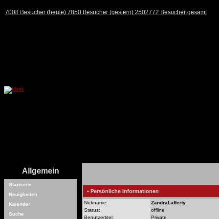
7008 Besucher (heute) 7850 Besucher (gestern) 2502772 Besucher gesamt
Allgemein
Startseite
• Persönliche Informationen
Neuigkeiten
Nickname:
ZandraLafferty
Kalender
Status:
offline
Suche
Benutzertitel:
Private