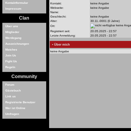
Kontaktformular
Kontakt:
keine Angabe
Webseite:
keine Angabe
Impressum
Name:
Geschlecht:
keine Angabe
Clan
Alter:
30.11.-0001 (0 Jahre)
keine Ang
Ort:
Über uns
Registriert seit:
20.05.2025 - 22:57
Mitglieder
Letzte Anmeldung:
20.05.2025 - 22:57
Werdegang
Auszeichnungen
• Über mich
Matches
keine Angabe
Join Us
Fight Us
Regeln
Community
Forum
Gästebuch
Link us
Registrierte Benutzer
Wer ist Online
Umfragen