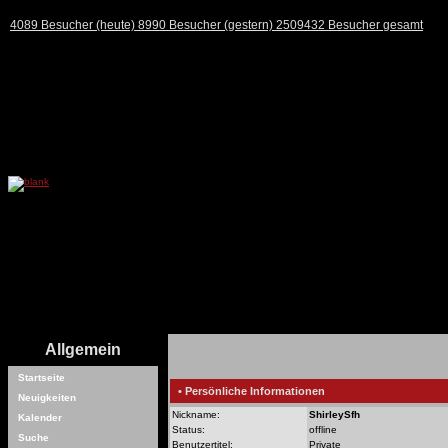
4089 Besucher (heute) 8990 Besucher (gestern) 2509432 Besucher gesamt
Allgemein
Startseite
• Persönliche Informationen
Neuigkeiten
Nickname:
ShirleySfh
Kalender
Status:
offline
Suche
Benutzertitel:
Private