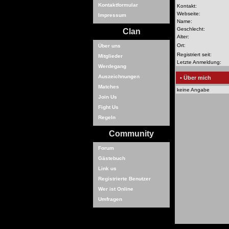
Kontaktformular
Kontakt:
Webseite:
Impressum
Name:
Geschlecht:
Clan
Alter:
Ort:
Über uns
Registriert seit:
Mitglieder
Letzte Anmeldung:
Werdegang
Auszeichnungen
• Über mich
Matches
keine Angabe
Join Us
Fight Us
Regeln
Community
Forum
Gästebuch
Link us
Registrierte Benutzer
Wer ist Online
Umfragen