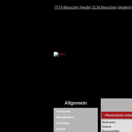
7574 Besucher (heute) 3138 Besucher (gestern
Allgemein
Startseite
• Persönliche Info
Neuigkeiten
Nickname:
Kalender
Status:
Suche
Benutzertitel: