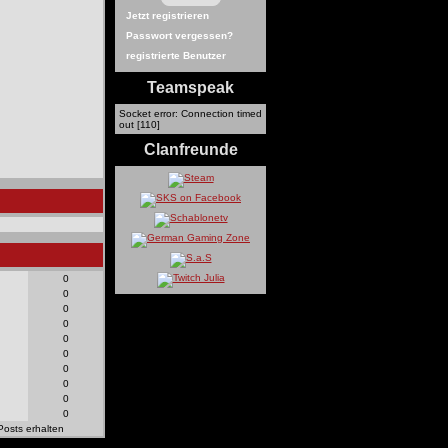
Jetzt registrieren
Passwort vergessen?
registrierte Benutzer
Teamspeak
Socket error: Connection timed
out [110]
Clanfreunde
0
0
0
0
0
0
0
0
0
0
Posts erhalten