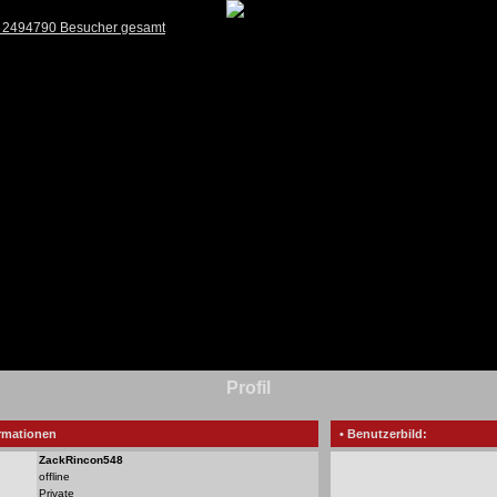
) 2494790 Besucher gesamt
Profil
rmationen
• Benutzerbild:
ZackRincon548
offline
Private