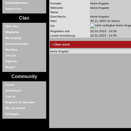
Kontaktformular
Kontakt:
keine Angabe
Webseite:
keine Angabe
Impressum
Name:
Geschlecht:
keine Angabe
Clan
Alter:
30.11.-0001 (0 Jahre)
keine Ang
Ort:
Über uns
Registriert seit:
22.01.2023 - 10:56
Mitglieder
Letzte Anmeldung:
22.01.2023 - 10:56
Werdegang
Auszeichnungen
• Über mich
Matches
keine Angabe
Join Us
Fight Us
Regeln
Community
Forum
Gästebuch
Link us
Registrierte Benutzer
Wer ist Online
Umfragen