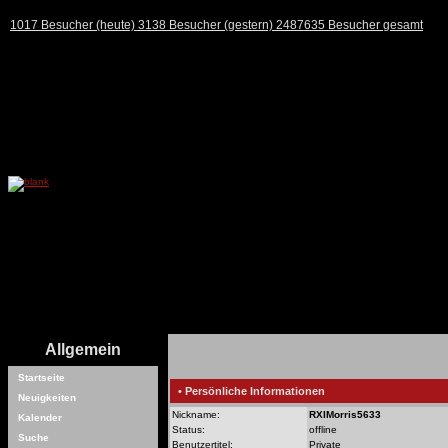
1017 Besucher (heute) 3138 Besucher (gestern) 2487635 Besucher gesamt
Allgemein
Startseite
• Persönliche Informationen
Neuigkeiten
Nickname:
RXIMorris5633
Kalender
Status:
offline
Suche
Benutzertitel:
Private