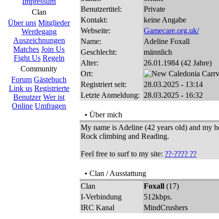
Impressum
Benutzertitel:
Private
Clan
Kontakt:
keine Angabe
Über uns
Mitglieder
Webseite:
Gamecare.org.uk/
Werdegang
Auszeichnungen
Name:
Adeline Foxall
Matches
Join Us
Geschlecht:
männlich
Fight Us
Regeln
Alter:
26.01.1984 (42 Jahre)
Community
Ort:
Carrv
Forum
Gästebuch
Registriert seit:
28.03.2025 - 13:14
Link us
Registrierte
Letzte Anmeldung:
28.03.2025 - 16:32
Benutzer
Wer ist
Online
Umfragen
• Über mich
My name is Adeline (42 years old) and my h
Rock climbing and Reading.
Feel free to surf to my site:
??·???? ??
• Clan / Ausstattung
Clan
Foxall
(17)
I-Verbindung
512kbps.
IRC Kanal
MindCrushers