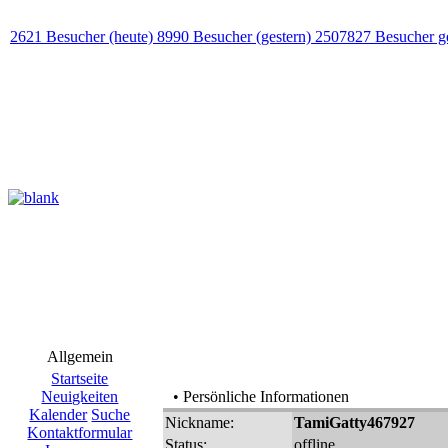
2621 Besucher (heute) 8990 Besucher (gestern) 2507827 Besucher g
Allgemein
Startseite
Neuigkeiten
• Persönliche Informationen
Kalender
Suche
Nickname:
TamiGatty467927
Kontaktformular
Status:
offline