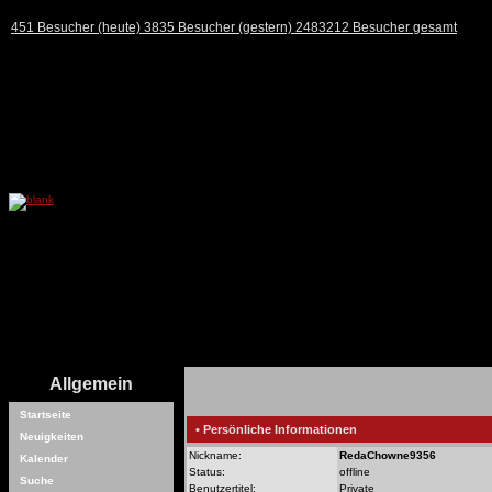
451 Besucher (heute) 3835 Besucher (gestern) 2483212 Besucher gesamt
Allgemein
Startseite
• Persönliche Informationen
Neuigkeiten
Nickname:
RedaChowne9356
Kalender
Status:
offline
Suche
Benutzertitel:
Private