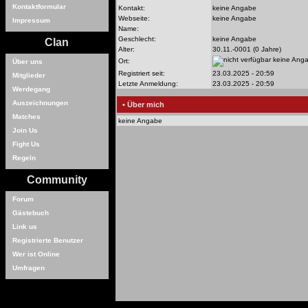
Kontaktformular
Kontakt:
keine Angabe
Webseite:
keine Angabe
Impressum
Name:
Geschlecht:
keine Angabe
Clan
Alter:
30.11.-0001 (0 Jahre)
keine Ang
Ort:
Über uns
Registriert seit:
23.03.2025 - 20:59
Mitglieder
Letzte Anmeldung:
23.03.2025 - 20:59
Werdegang
Auszeichnungen
• Über mich
Matches
keine Angabe
Join Us
Fight Us
Regeln
Community
Forum
Gästebuch
Link us
Registrierte Benutzer
Wer ist Online
Umfragen