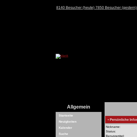
8140 Besucher (heute) 7850 Besucher (gestern
Allgemein
Startseite
• Persönliche Info
Neuigkeiten
Nickname:
Kalender
Status:
Suche
Benutzertitel: