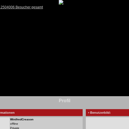
) 2504006 Besucher gesamt
Profil
rmationen
• Benutzerbild:
WinifredCreason
offline
Private