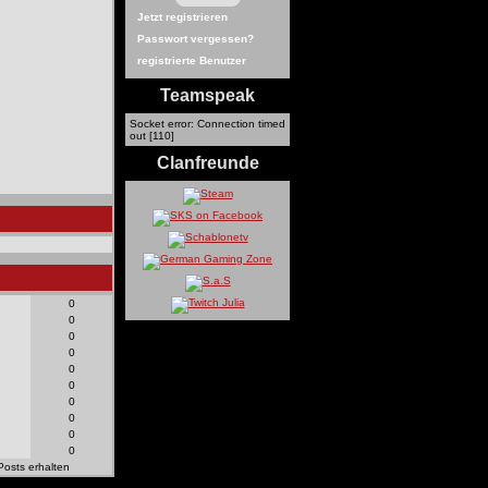
Jetzt registrieren
Passwort vergessen?
registrierte Benutzer
Teamspeak
Socket error: Connection timed
out [110]
Clanfreunde
0
0
0
0
0
0
0
0
0
0
Posts erhalten