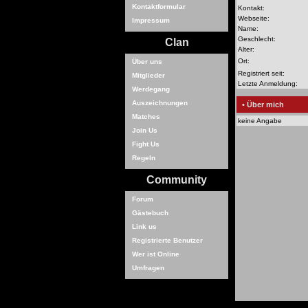
Kontaktformular
Kontakt:
Webseite:
Impressum
Name:
Geschlecht:
Clan
Alter:
Ort:
Über uns
Registriert seit:
Mitglieder
Letzte Anmeldung:
Werdegang
Auszeichnungen
• Über mich
Matches
keine Angabe
Join Us
Fight Us
Regeln
Community
Forum
Gästebuch
Link us
Registrierte Benutzer
Wer ist Online
Umfragen