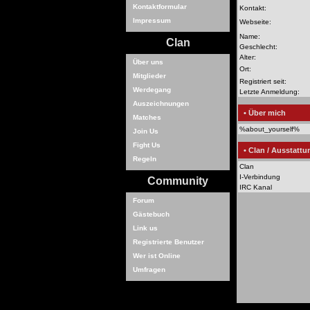
Kontaktformular
Kontakt:
Impressum
Webseite:
Name:
Clan
Geschlecht:
Alter:
Über uns
Ort:
Mitglieder
Registriert seit:
Werdegang
Letzte Anmeldung:
Auszeichnungen
• Über mich
Matches
%about_yourself%
Join Us
Fight Us
• Clan / Ausstattu
Regeln
Clan
I-Verbindung
Community
IRC Kanal
Forum
Gästebuch
Link us
Registrierte Benutzer
Wer ist Online
Umfragen