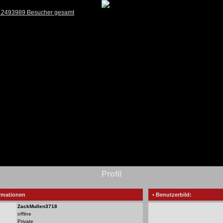
) 2493989 Besucher gesamt
Profil
rmationen
• Benutzerbild:
ZackMullen3718
offline
Private