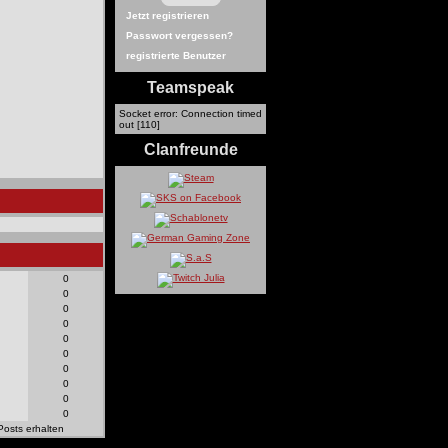
Jetzt registrieren
Passwort vergessen?
registrierte Benutzer
Teamspeak
Socket error: Connection timed
out [110]
Clanfreunde
0
0
0
0
0
0
0
0
0
0
Posts erhalten