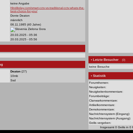
keine Angabe
Hindibday.com/smart-cctv-vs-traditional-cctv-whats-the-
best-choice-for-you/
Donte Deaton
männlich
06.11.1985 (40 Jahre)
Zielona Gora
20.03.2025 - 05:36
20.03.2025 - 05:56
• Letzte Besucher
(0)
ng
keine Besuche
Deaton
(27)
• Statistik
10mb
Ssd
Forumthemen:
Neuigkeiten:
Neuigkeitenkommentare:
Forumbeiträge:
Clanwarkommentare:
Artikelkommentare:
Demokommentare:
Nachrichtensystem (Eingang):
Nachrichtensystem (Ausgang):
Geilis vergeben:
Insgesamt 0 Geilis in 0 