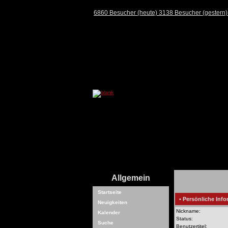
6860 Besucher (heute) 3138 Besucher (gestern
Allgemein
Startseite
• Persönliche Info
Neuigkeiten
Nickname:
Kalender
Status:
Suche
Benutzertitel: