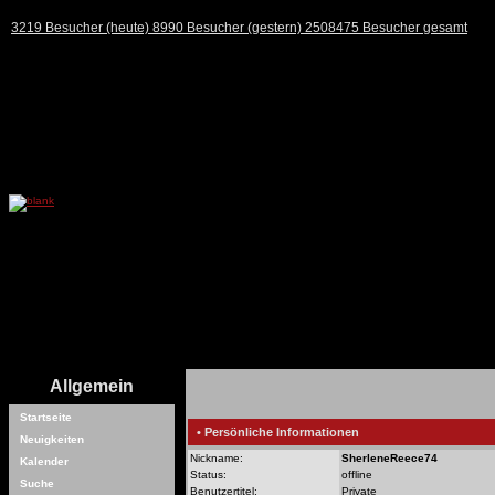
3219 Besucher (heute) 8990 Besucher (gestern) 2508475 Besucher gesamt
Allgemein
Startseite
• Persönliche Informationen
Neuigkeiten
Nickname:
SherleneReece74
Kalender
Status:
offline
Suche
Benutzertitel:
Private