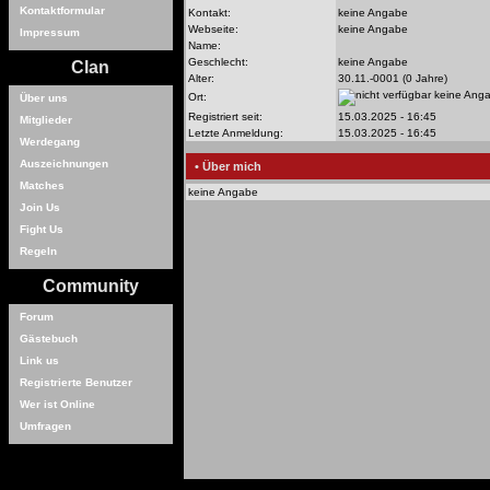
Kontaktformular
Kontakt:
keine Angabe
Webseite:
keine Angabe
Impressum
Name:
Geschlecht:
keine Angabe
Clan
Alter:
30.11.-0001 (0 Jahre)
keine Ang
Ort:
Über uns
Registriert seit:
15.03.2025 - 16:45
Mitglieder
Letzte Anmeldung:
15.03.2025 - 16:45
Werdegang
Auszeichnungen
• Über mich
Matches
keine Angabe
Join Us
Fight Us
Regeln
Community
Forum
Gästebuch
Link us
Registrierte Benutzer
Wer ist Online
Umfragen