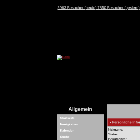
3963 Besucher (heute) 7850 Besucher (gestern
Allgemein
Startseite
• Persönliche Info
Neuigkeiten
Nickname:
Kalender
Status:
Suche
Benutzertitel: