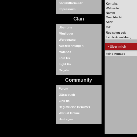
Kontaktformular
Kontakt:
Webseite:
Impressum
Name:
Geschlecht:
Clan
Alter:
Ort:
Über uns
Registriert seit:
Mitglieder
Letzte Anmeldung:
Werdegang
Auszeichnungen
• Über mich
Matches
keine Angabe
Join Us
Fight Us
Regeln
Community
Forum
Gästebuch
Link us
Registrierte Benutzer
Wer ist Online
Umfragen