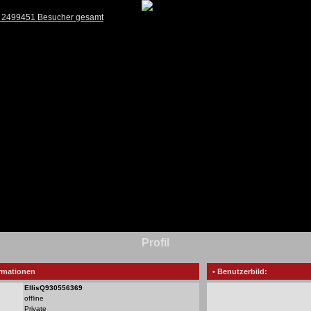
) 2499451 Besucher gesamt
Profil
rmationen
• Benutzerbild:
EllisQ930556369
offline
Private