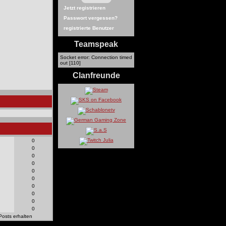
Jetzt registrieren
Passwort vergessen?
registrierte Benutzer
Teamspeak
Socket error: Connection timed
out [110]
Clanfreunde
0
0
0
0
0
0
0
0
0
0
Posts erhalten