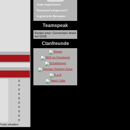
Jetzt registrieren
Passwort vergessen?
registrierte Benutzer
Teamspeak
Socket error: Connection timed
out [110]
Clanfreunde
0
0
0
0
0
0
0
0
0
0
Posts erhalten