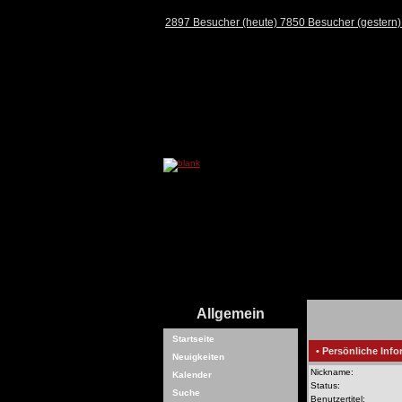
2897 Besucher (heute) 7850 Besucher (gestern
Allgemein
Startseite
• Persönliche Info
Neuigkeiten
Nickname:
Kalender
Status:
Suche
Benutzertitel: