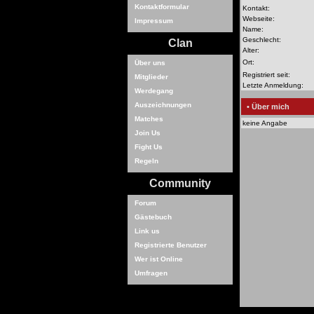
Kontaktformular
Kontakt:
Webseite:
Impressum
Name:
Geschlecht:
Clan
Alter:
Ort:
Über uns
Registriert seit:
Mitglieder
Letzte Anmeldung:
Werdegang
Auszeichnungen
• Über mich
Matches
keine Angabe
Join Us
Fight Us
Regeln
Community
Forum
Gästebuch
Link us
Registrierte Benutzer
Wer ist Online
Umfragen