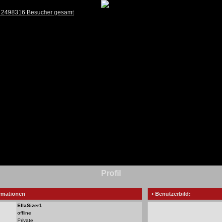
) 2498316 Besucher gesamt
Profil
rmationen
• Benutzerbild:
EllaSizer1
offline
Private