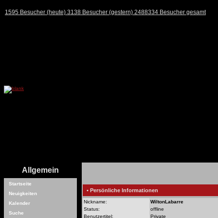
1595 Besucher (heute) 3138 Besucher (gestern) 2488334 Besucher gesamt
Allgemein
Startseite
• Persönliche Informationen
Neuigkeiten
Nickname:
WiltonLabarre
Kalender
Status:
offline
Suche
Benutzertitel:
Private