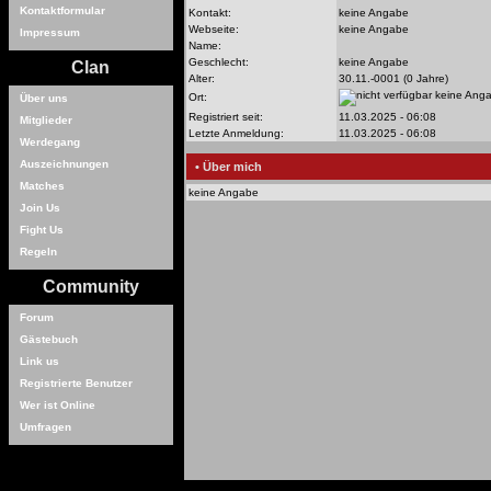
Kontaktformular
Kontakt:
keine Angabe
Webseite:
keine Angabe
Impressum
Name:
Geschlecht:
keine Angabe
Clan
Alter:
30.11.-0001 (0 Jahre)
keine Ang
Ort:
Über uns
Registriert seit:
11.03.2025 - 06:08
Mitglieder
Letzte Anmeldung:
11.03.2025 - 06:08
Werdegang
Auszeichnungen
• Über mich
Matches
keine Angabe
Join Us
Fight Us
Regeln
Community
Forum
Gästebuch
Link us
Registrierte Benutzer
Wer ist Online
Umfragen