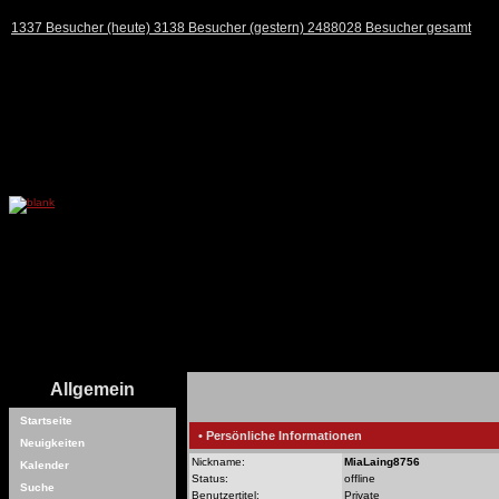
1337 Besucher (heute) 3138 Besucher (gestern) 2488028 Besucher gesamt
Allgemein
Startseite
• Persönliche Informationen
Neuigkeiten
Nickname:
MiaLaing8756
Kalender
Status:
offline
Suche
Benutzertitel:
Private