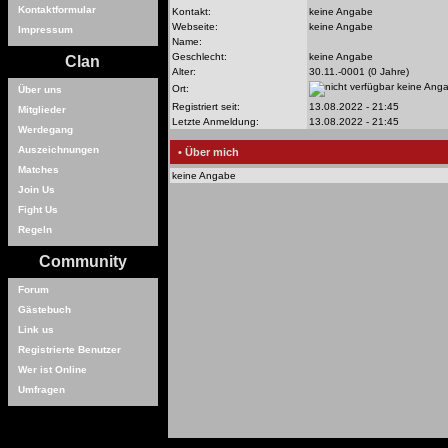
Kontaktformular
Kontakt:
keine Angabe
Webseite:
keine Angabe
Impressum
Name:
Geschlecht:
keine Angabe
Clan
Alter:
30.11.-0001 (0 Jahre)
keine Ang
Ort:
Über uns
Registriert seit:
13.08.2022 - 21:45
Mitglieder
Letzte Anmeldung:
13.08.2022 - 21:45
Werdegang
Auszeichnungen
• Über mich
Matches
keine Angabe
Join Us
Fight Us
Regeln
Community
Forum
Gästebuch
Link us
Registrierte Benutzer
Wer ist Online
Umfragen