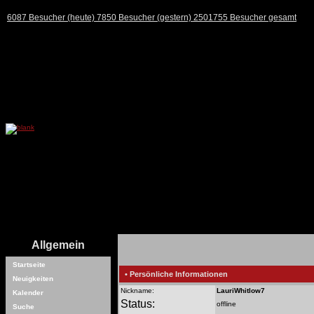
6087 Besucher (heute) 7850 Besucher (gestern) 2501755 Besucher gesamt
Allgemein
Startseite
• Persönliche Informationen
Neuigkeiten
Nickname:
LauriWhitlow7
Kalender
Status:
offline
Suche