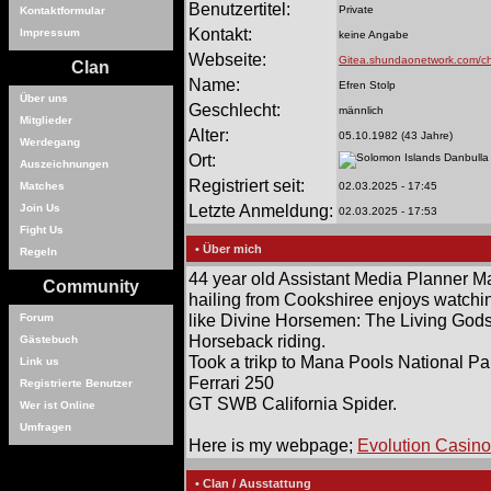
Benutzertitel:
Private
Kontaktformular
Kontakt:
Impressum
keine Angabe
Webseite:
Gitea.shundaonetwork.com/ch
Clan
Name:
Efren Stolp
Über uns
Geschlecht:
männlich
Mitglieder
Alter:
05.10.1982 (43 Jahre)
Werdegang
Ort:
Danbulla
Auszeichnungen
Registriert seit:
Matches
02.03.2025 - 17:45
Letzte Anmeldung:
Join Us
02.03.2025 - 17:53
Fight Us
• Über mich
Regeln
44 year old Assistant Media Planner Ma
Community
hailing from Cookshiree enjoys watch
like Divine Horsemen: The Living Gods 
Forum
Horseback riding.
Gästebuch
Took a trikp to Mana Pools National Pa
Link us
Ferrari 250
Registrierte Benutzer
GT SWB California Spider.
Wer ist Online
Umfragen
Here is my webpage;
Evolution Casino
• Clan / Ausstattung