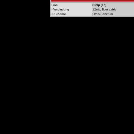
Clan
Stolp
(17)
I-Verbindung
12mb, fiber cable
IRC Kanal
Orbis Sanctum