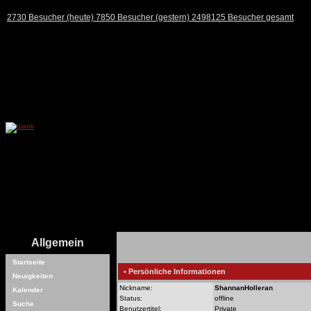
2730 Besucher (heute) 7850 Besucher (gestern) 2498125 Besucher gesamt
Allgemein
Startseite
• Persönliche Informationen
Neuigkeiten
Nickname:
ShannanHolleran
Kalender
Status:
offline
Suche
Benutzertitel:
Private