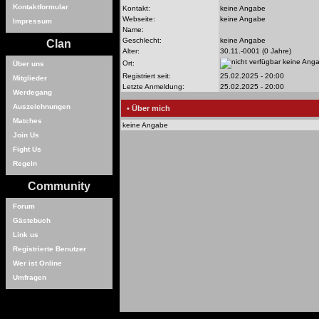
Kontaktformular
Kontakt:
keine Angabe
Webseite:
keine Angabe
Impressum
Name:
Geschlecht:
keine Angabe
Clan
Alter:
30.11.-0001 (0 Jahre)
keine Ang
Ort:
Über uns
Registriert seit:
25.02.2025 - 20:00
Mitglieder
Letzte Anmeldung:
25.02.2025 - 20:00
Werdegang
Auszeichnungen
• Über mich
Matches
keine Angabe
Join Us
Fight Us
Regeln
Community
Forum
Gästebuch
Link us
Registrierte Benutzer
Wer ist Online
Umfragen