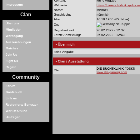
Kontakt:
keine Angabe
Impressum
Webseite:
https://die-suchtklinik.spdns.o
Name:
Michael
Clan
Geschlecht:
männlich
Alter:
16.10.1960 (65 Jahre)
Über uns
Neuruppin
Ort:
Mitglieder
Registriert seit:
26.02.2022 - 12:37
Letzte Anmeldung:
26.02.2022 - 12:43
Werdegang
Auszeichnungen
• Über mich
Matches
keine Angabe
Join Us
Fight Us
• Clan / Ausstattung
Regeln
DIE-SUCHTKLINIK
([DSK])
Clan
www.sks-gaming.com
Community
Forum
Gästebuch
Link us
Registrierte Benutzer
Wer ist Online
Umfragen