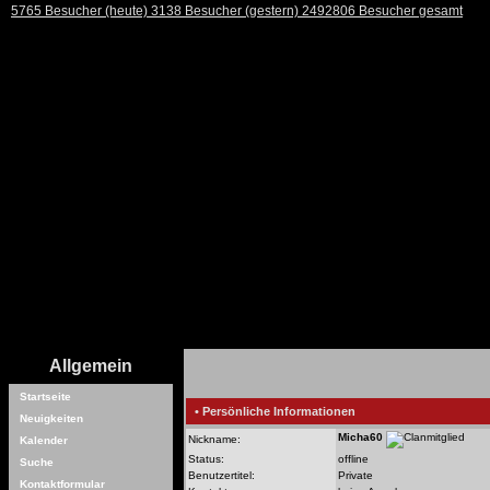
5765 Besucher (heute) 3138 Besucher (gestern) 2492806 Besucher gesamt
Allgemein
Startseite
• Persönliche Informationen
Neuigkeiten
Micha60
Nickname:
Kalender
Status:
offline
Suche
Benutzertitel:
Private
Kontaktformular