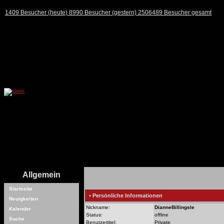
1409 Besucher (heute) 8990 Besucher (gestern) 2506489 Besucher gesamt
Allgemein
Startseite
• Persönliche Informationen
Neuigkeiten
Nickname:
DianneBillingsle
Kalender
Status:
offline
Suche
Benutzertitel:
Private