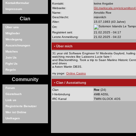
Kontaktformular
Kontakt:
keine Angabe
Webseite:
Git.markscala.org/ericamilton
Impressum
Name:
Arnoldo Roe
Geschlecht:
männlich
Clan
Alter:
15.07.1983 (43 Jahre)
Le Tamp
Ort:
Über uns
Registriert seit:
21.02.2025 - 04:17
Mitglieder
Letzte Anmeldung:
21.02.2025 - 04:22
Werdegang
Auszeichnungen
• Über mich
Matches
31 year old Software Engineer IV Modestia Gaylord, hailin
watching movies like Laissons Lucie faire !
Join Us
and Blacksmithing. Took a trip to Saan Mariino Historic Cen
and drives
Fight Us
a Aston Martin DB3S.
Regeln
my page:
Online Casino
Community
• Clan / Ausstattung
Forum
Clan
Roe
(24)
Gästebuch
I-Verbindung
4MB ADSL
IRC Kanal
TWIN GLOCK 4OS
Link us
Registrierte Benutzer
Wer ist Online
Umfragen