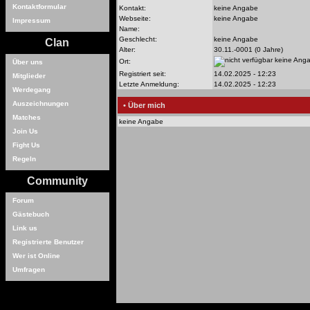
Kontaktformular
Kontakt:
keine Angabe
Webseite:
keine Angabe
Impressum
Name:
Geschlecht:
keine Angabe
Clan
Alter:
30.11.-0001 (0 Jahre)
keine Ang
Ort:
Über uns
Registriert seit:
14.02.2025 - 12:23
Mitglieder
Letzte Anmeldung:
14.02.2025 - 12:23
Werdegang
Auszeichnungen
• Über mich
Matches
keine Angabe
Join Us
Fight Us
Regeln
Community
Forum
Gästebuch
Link us
Registrierte Benutzer
Wer ist Online
Umfragen