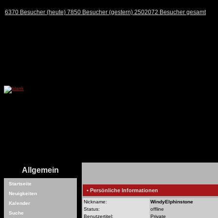
6370 Besucher (heute) 7850 Besucher (gestern) 2502072 Besucher gesamt
Allgemein
Startseite
• Persönliche Informationen
Neuigkeiten
Nickname:
WindyElphinstone
Kalender
Status:
offline
Suche
Benutzertitel:
Private