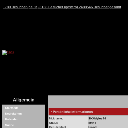
1789 Besucher (heute) 3138 Besucher (gestern) 2488546 Besucher gesamt
Allgemein
Startseite
• Persönliche Informationen
Neuigkeiten
Nickname:
SHXMyles44
Kalender
Status:
offline
Suche
Benutzertitel:
Private