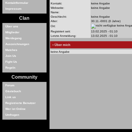
Kontaktformular
Kontakt:
keine Angabe
Webseite:
keine Angabe
Impressum
Name:
Geschlecht:
keine Angabe
Clan
Alter:
30.11.-0001 (0 Jahre)
keine Ang
Ort:
Über uns
Registriert seit:
13.02.2025 - 01:10
Mitglieder
Letzte Anmeldung:
13.02.2025 - 01:10
Werdegang
Auszeichnungen
• Über mich
Matches
keine Angabe
Join Us
Fight Us
Regeln
Community
Forum
Gästebuch
Link us
Registrierte Benutzer
Wer ist Online
Umfragen