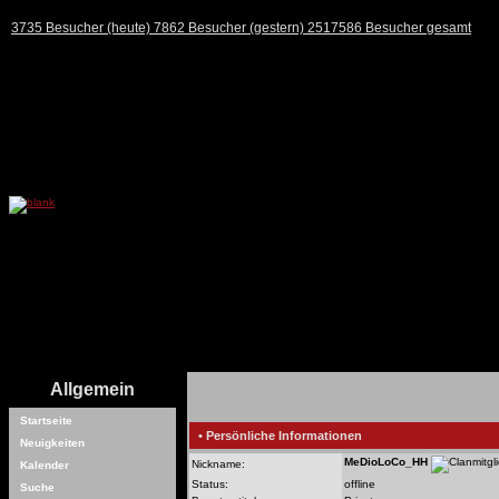
3735 Besucher (heute) 7862 Besucher (gestern) 2517586 Besucher gesamt
Allgemein
Startseite
• Persönliche Informationen
Neuigkeiten
MeDioLoCo_HH
Nickname:
Kalender
Status:
offline
Suche