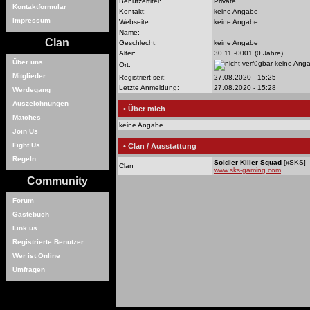
Benutzertitel:
Private
Kontaktformular
Kontakt:
keine Angabe
Impressum
Webseite:
keine Angabe
Name:
Clan
Geschlecht:
keine Angabe
Alter:
30.11.-0001 (0 Jahre)
Über uns
keine Ang
Ort:
Mitglieder
Registriert seit:
27.08.2020 - 15:25
Letzte Anmeldung:
27.08.2020 - 15:28
Werdegang
Auszeichnungen
• Über mich
Matches
keine Angabe
Join Us
Fight Us
• Clan / Ausstattung
Regeln
Soldier Killer Squad
[xSKS]
Clan
www.sks-gaming.com
Community
Forum
Gästebuch
Link us
Registrierte Benutzer
Wer ist Online
Umfragen