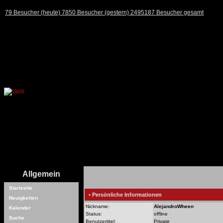
79 Besucher (heute) 7850 Besucher (gestern) 2495187 Besucher gesamt
Allgemein
Startseite
• Persönliche Informationen
Neuigkeiten
Nickname:
AlejandroWheen
Kalender
Status:
offline
Suche
Benutzertitel:
Private