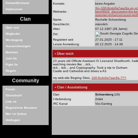
Kontaktformular
Kontakt:
keine Angabe
Xn--100-8cdo0a7aac8a.xn--p1
Impressum
Webseite:
blog/9926_discovering-the-bes
sureman-enhances-scam-verifi
Clan
Name:
Rochelle Schoenberg
Geschlecht:
männlich
Über uns
Alter:
07.12.1987 (38 Jahre)
Cogollo De
Mitglieder
Ort:
Registriert seit:
27.01.2025 - 17:11
Werdegang
Letzte Anmeldung:
20.12.2025 - 14:38
Auszeichnungen
Matches
• Über mich
Join Us
23 years old Officde Assistant IV Leeoand Shadfourth, hail
watching movies like ...tick...
Fight Us
tick... tick... and Cryptography. Took a trip to Durham
Regeln
Castle and Cathedral and drives a A3.
my web-site Begting Sites,
100-8cdo0a7aac8a.???
,
Community
• Clan / Ausstattung
Forum
Clan
Schoenberg
(19)
Gästebuch
I-Verbindung
2mbit
Link us
IRC Kanal
Vici.Gaming
Registrierte Benutzer
Wer ist Online
Umfragen