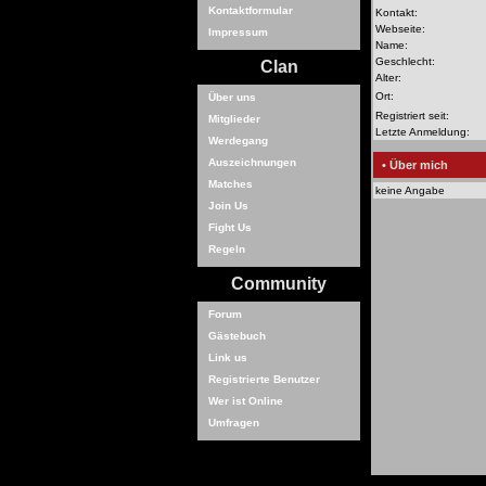
Kontaktformular
Kontakt:
Webseite:
Impressum
Name:
Geschlecht:
Clan
Alter:
Ort:
Über uns
Registriert seit:
Mitglieder
Letzte Anmeldung:
Werdegang
Auszeichnungen
• Über mich
Matches
keine Angabe
Join Us
Fight Us
Regeln
Community
Forum
Gästebuch
Link us
Registrierte Benutzer
Wer ist Online
Umfragen