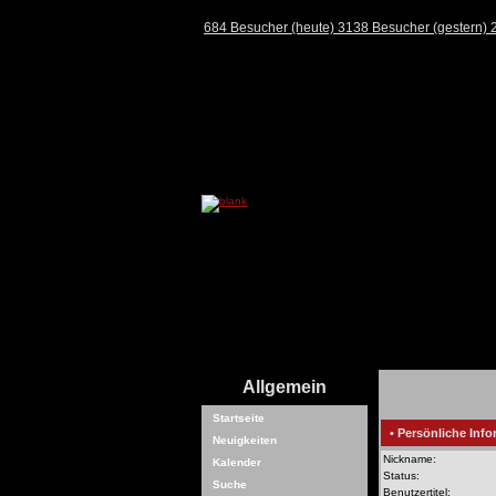
684 Besucher (heute) 3138 Besucher (gestern)
Allgemein
Startseite
• Persönliche Info
Neuigkeiten
Nickname:
Kalender
Status:
Suche
Benutzertitel: