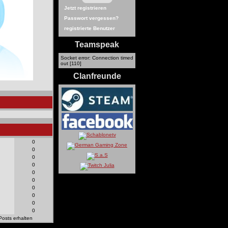
Jetzt registrieren
Passwort vergessen?
registrierte Benutzer
Teamspeak
Socket error: Connection timed
out [110]
Clanfreunde
0
0
0
0
0
0
0
0
0
0
Posts erhalten