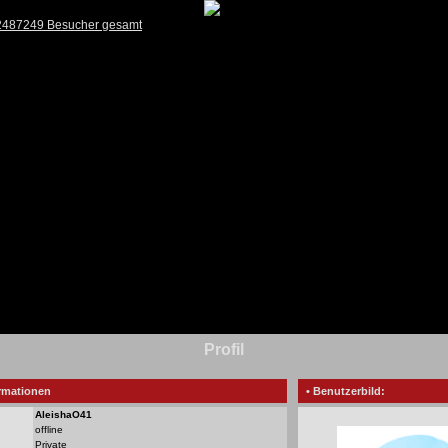
 2487249 Besucher gesamt
Profil
rmationen
• Benutzerbild:
AleishaO41
offline
Private