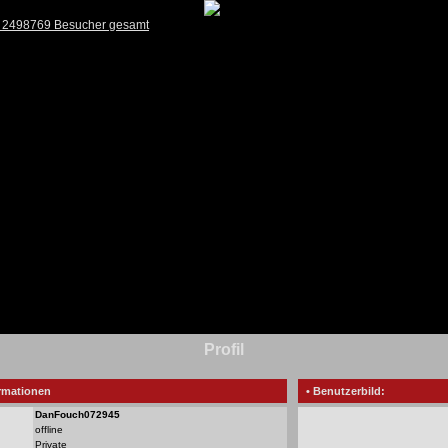
) 2498769 Besucher gesamt
Profil
rmationen
• Benutzerbild:
DanFouch072945
offline
Private