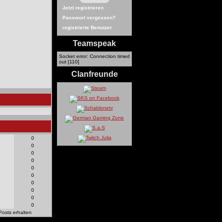
Jetzt registrieren
Passwort vergessen?
registrierte Benutzer
Teamspeak
Socket error: Connection timed
out [110]
Clanfreunde
0
0
0
0
0
0
0
0
0
0
Posts erhalten