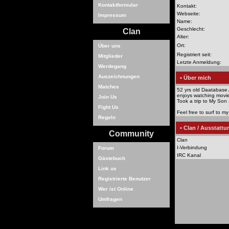
Kontaktformular
Kontakt:
Webseite:
Impressum
Name:
Geschlecht:
Clan
Alter:
Ort:
Über uns
Registriert seit:
Mitglieder
Letzte Anmeldung:
Werdegang
Auszeichnungen
• Über mich
Matches
52 yrs old Daatabase 
enjoys watching movie
Join Us
Took a trip to My Son
Fight Us
Feel free to surf to m
Regeln
• Clan / Ausstattu
Community
Clan
I-Verbindung
Forum
IRC Kanal
Gästebuch
Link us
Registrierte Benutzer
Wer ist Online
Umfragen