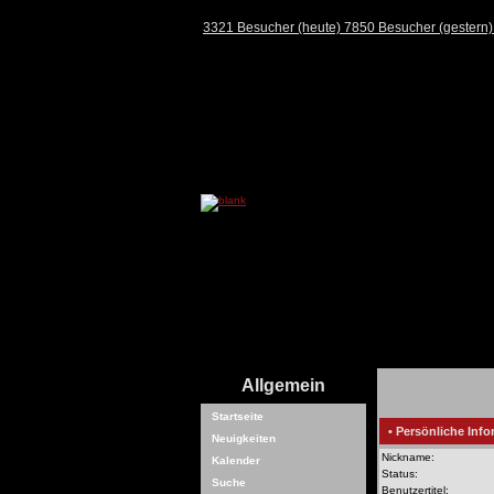
3321 Besucher (heute) 7850 Besucher (gestern
Allgemein
Startseite
• Persönliche Info
Neuigkeiten
Nickname:
Kalender
Status:
Suche
Benutzertitel: