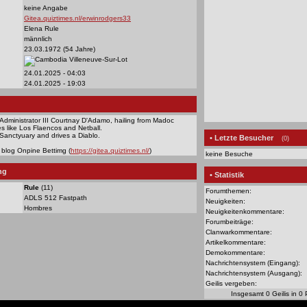
keine Angabe
Gitea.quiztimes.nl/erwinrodgers33
Elena Rule
männlich
23.03.1972 (54 Jahre)
Villeneuve-Sur-Lot
24.01.2025 - 04:03
24.01.2025 - 19:03
Administrator III Courtnay D'Adamo, hailing from Madoc
s like Los Flaencos and Netball.
 Sanctyuary and drives a Diablo.
• Letzte Besucher
(0)
y blog Onpine Bettimg (
https://gitea.quiztimes.nl/
)
keine Besuche
ng
• Statistik
Rule
(11)
Forumthemen:
ADLS 512 Fastpath
Neuigkeiten:
Hombres
Neuigkeitenkommentare:
Forumbeiträge:
Clanwarkommentare:
Artikelkommentare:
Demokommentare:
Nachrichtensystem (Eingang):
Nachrichtensystem (Ausgang):
Geilis vergeben:
Insgesamt 0 Geilis in 0 