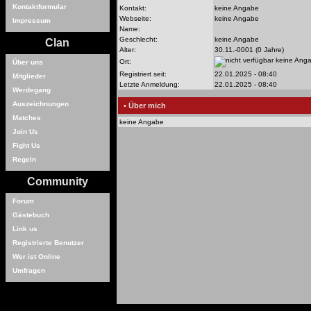
Kontaktformular
Kontakt:
keine Angabe
Webseite:
keine Angabe
Impressum
Name:
Geschlecht:
keine Angabe
Clan
Alter:
30.11.-0001 (0 Jahre)
keine Ang
Ort:
Über uns
Registriert seit:
22.01.2025 - 08:40
Mitglieder
Letzte Anmeldung:
22.01.2025 - 08:40
Werdegang
Auszeichnungen
• Über mich
Matches
keine Angabe
Join Us
Fight Us
Regeln
Community
Forum
Gästebuch
Link us
Registrierte Benutzer
Wer ist Online
Umfragen