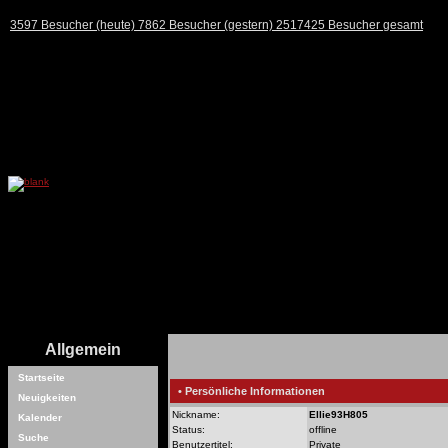
3597 Besucher (heute) 7862 Besucher (gestern) 2517425 Besucher gesamt
Allgemein
Startseite
• Persönliche Informationen
Neuigkeiten
Nickname:
Ellie93H805
Kalender
Status:
offline
Suche
Benutzertitel:
Private