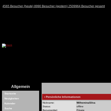
4565 Besucher (heute) 8990 Besucher (gestern) 2509964 Besucher gesamt
Allgemein
Startseite
• Persönliche Informationen
Neuigkeiten
Nickname:
WilheminaSilva
Kalender
Status:
offline
Suche
Benutzertitel:
Private