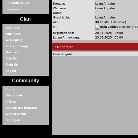
Kontaktformular
Kontakt:
keine Angabe
Webseite:
keine Angabe
Impressum
Name:
Geschlecht:
keine Angabe
Clan
Alter:
30.11.-0001 (0 Jahre)
keine Ang
Ort:
Über uns
Registriert seit:
20.01.2025 - 05:00
Mitglieder
Letzte Anmeldung:
20.01.2025 - 05:00
Werdegang
Auszeichnungen
• Über mich
Matches
keine Angabe
Join Us
Fight Us
Regeln
Community
Forum
Gästebuch
Link us
Registrierte Benutzer
Wer ist Online
Umfragen