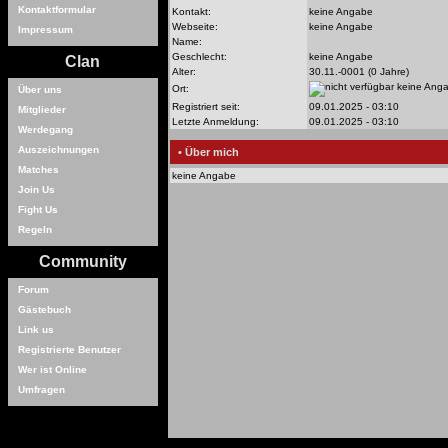
Kontaktformular
Kontakt:
keine Angabe
Webseite:
keine Angabe
Impressum
Name:
Geschlecht:
keine Angabe
Clan
Alter:
30.11.-0001 (0 Jahre)
keine Ang
Ort:
Über uns
Registriert seit:
09.01.2025 - 03:10
Mitglieder
Letzte Anmeldung:
09.01.2025 - 03:10
Werdegang
Auszeichnungen
• Über mich
Matches
keine Angabe
Join Us
Fight Us
Regeln
Community
Forum
Gästebuch
Link us
Registrierte Benutzer
Wer ist Online
Umfragen