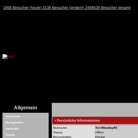
1868 Besucher (heute) 3138 Besucher (gestern) 2488636 Besucher gesamt
Allgemein
Startseite
• Persönliche Informationen
Neuigkeiten
Nickname:
TerriMunday85
Kalender
Status:
offline
Suche
Benutzertitel:
Private