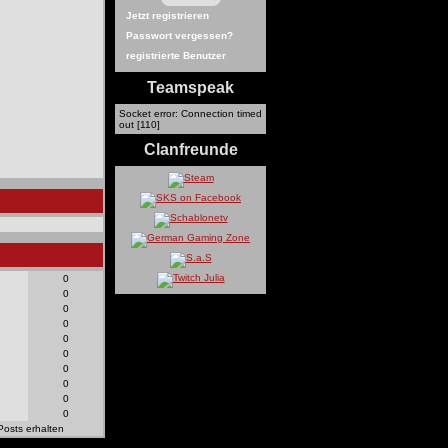
Jetzt registrieren
Passwort vergessen?
registrierte Benutzer
Teamspeak
Socket error: Connection timed
out [110]
Clanfreunde
0
0
0
0
0
0
0
0
0
0
Posts erhalten