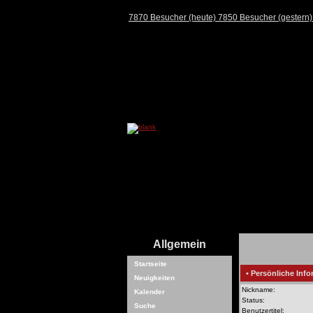
7870 Besucher (heute) 7850 Besucher (gestern
Allgemein
Startseite
• Persönliche Info
Neuigkeiten
Nickname:
Kalender
Status:
Suche
Benutzertitel: