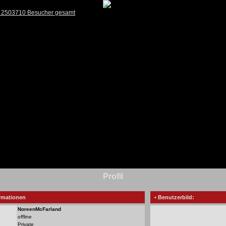
) 2503710 Besucher gesamt
Profil
rmationen
• Benutzerbild:
NoreenMcFarland
offline
Private