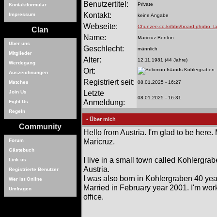
Benutzertitel:
Private
Kontaktformular
Kontakt:
Impressum
keine Angabe
Webseite:
Chunzee.co.kr/bbs/board.phpbo_t
Clan
Name:
Maricruz Benton
Über uns
Geschlecht:
männlich
Mitglieder
Alter:
12.11.1981 (44 Jahre)
Werdegang
Ort:
Kohlergraben
Auszeichnungen
Registriert seit:
Matches
08.01.2025 - 16:27
Letzte
Join Us
08.01.2025 - 16:31
Anmeldung:
Fight Us
Regeln
• Über mich
Community
Hello from Austria. I'm glad to be here. 
Maricruz.
Forum
Gästebuch
I live in a small town called Kohlergrab
Link us
Austria.
Registrierte Benutzer
I was also born in Kohlergraben 40 yea
Wer ist Online
Married in February year 2001. I'm work
Umfragen
office.