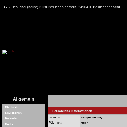
3517 Besucher (heute) 3138 Besucher (gestern) 2490416 Besucher gesamt
Allgemein
Startseite
• Persönliche Informationen
Neuigkeiten
Nickname:
JaclynTildesley
Kalender
Status:
offline
Suche