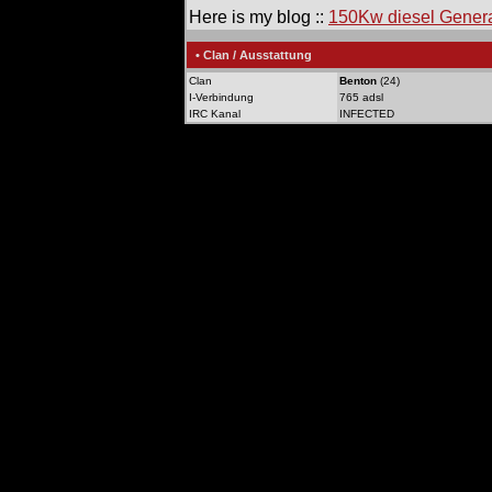
Here is my blog ::
150Kw diesel Genera
• Clan / Ausstattung
Clan
Benton
(24)
I-Verbindung
765 adsl
IRC Kanal
INFECTED