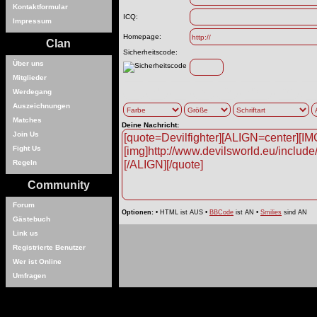
Kontaktformular
ICQ:
Impressum
Homepage:
Clan
Sicherheitscode:
Über uns
Mitglieder
Werdegang
Auszeichnungen
Matches
Deine Nachricht:
Join Us
Fight Us
Regeln
Community
Forum
Optionen:
• HTML ist AUS •
BBCode
ist AN •
Smilies
sind AN
Gästebuch
Link us
Registrierte Benutzer
Wer ist Online
Umfragen